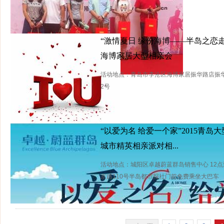
“激情夏日 缘份海博——半岛之恋
海博家居大型相亲会
活动地点：青岛市李沧区海博家居振华路店振
2号
“以爱为名 给爱一个家”2015青岛大
城市精英相亲派对相...
活动地点：城阳区卓越蔚蓝群岛销售中心 12点
京路110号半岛都市报社门前免费乘坐大巴车