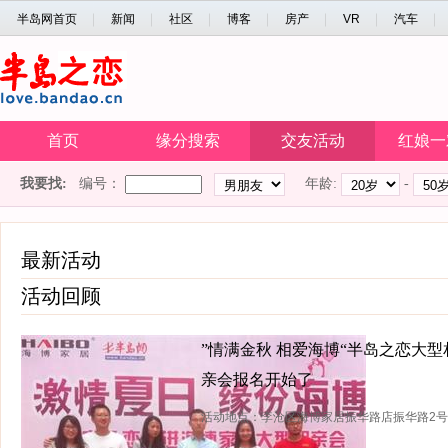
半岛网首页
新闻
社区
博客
房产
VR
汽车
首页
缘分搜索
交友活动
红娘一
我要找:
编号：
年龄:
-
最新活动
活动回顾
”情满金秋 相爱海博“半岛之恋大型
亲会报名开始了
活动地点：李沧区海博家居振华路店振华路2号