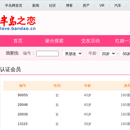
半岛网首页
新闻
社区
博客
房产
VR
汽车
首页
缘分搜索
交友活动
红娘一
我要找:
编号：
年龄:
-
认证会员
编号
性别
年龄
身
90055
女
40岁
160
20046
女
40岁
160
20030
女
40岁
160
13115
女
39岁
160