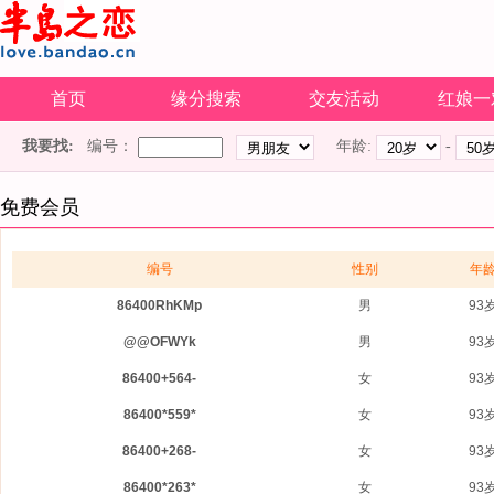
首页
缘分搜索
交友活动
红娘一
我要找:
编号：
年龄:
-
免费会员
编号
性别
年
86400RhKMp
男
93
@@OFWYk
男
93
86400+564-
女
93
86400*559*
女
93
86400+268-
女
93
86400*263*
女
93